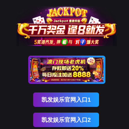
凯发娱乐官网入口1
凯发娱乐官网入口2